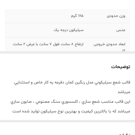
وزن حدودی
165 گرم
جنس
سیلیکون درجه یک
ابعاد حدودی خروجی
ارتفاع 8 سانت طول 7 سانت با عرض 2 سانت
کار
توضیحات
قالب شمع سيليکوني مدل رنگین کمان دفرمه يه کار خاص و استثنايي
ميباشد
اين قالب مناسب شمع سازي ، اکسسوري سنگ مصنوعي ، صابون سازي
ميباشد که با بالاترين کيفيت و بهترين نوع سيليکون توليد شده است
قالب با تضمين بدون حباب ، نرم و قابل انعطاف ميباشد
ابعاد خروجی کار ارتفاع 8 سانت طول 7 سانت با عرض 2 سانت میباشد