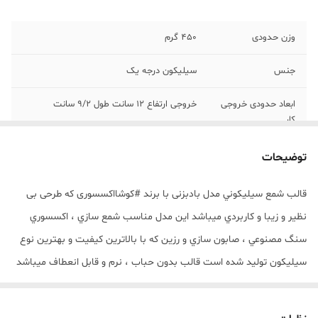
وزن حدودی
450 گرم
جنس
سیلیکون درجه یک
ابعاد حدودی خروجی
خروجی ارتفاع 12 سانت طول 9/2 سانت
کار
توضیحات
قالب شمع سيليکوني مدل بادبزنی با برند #کوشااکسسوری که طرحی بی
نظیر و زیبا و کاربردي ميباشد این مدل مناسب شمع سازي ، اکسسوري
سنگ مصنوعي ، صابون سازي و رزین که با بالاترين کيفيت و بهترين نوع
سيليکون توليد شده است قالب بدون حباب ، نرم و قابل انعطاف ميباشد
خروجی ارتفاع 12 سانت طول 9/2 سانت