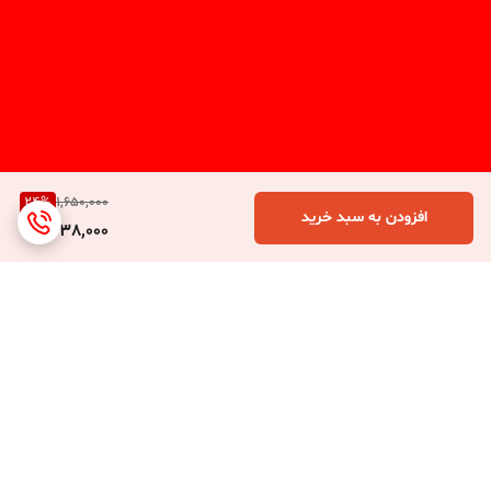
24
%
1,650,000
افزودن به سبد خرید
1,238,000
برگشت به بالا