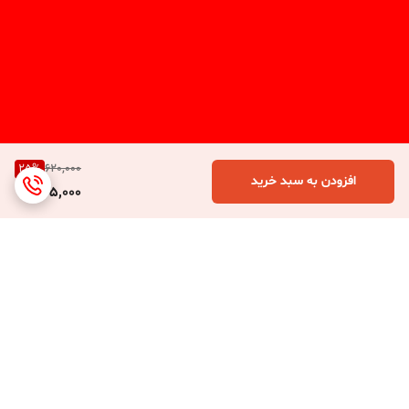
25
%
620,000
افزودن به سبد خرید
465,000
برگشت به بالا