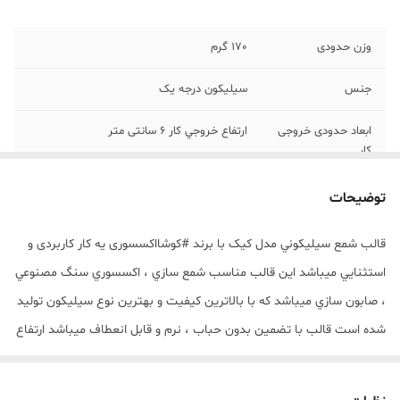
وزن حدودی
170 گرم
جنس
سیلیکون درجه یک
ابعاد حدودی خروجی
ارتفاع خروجي کار 6 سانتی متر
کار
توضیحات
قالب شمع سيليکوني مدل کیک با برند #کوشااکسسوری يه کار کاربردی و
استثنايي ميباشد اين قالب مناسب شمع سازي ، اکسسوري سنگ مصنوعي
، صابون سازي ميباشد که با بالاترين کيفيت و بهترين نوع سيليکون توليد
شده است قالب با تضمين بدون حباب ، نرم و قابل انعطاف ميباشد ارتفاع
خروجي کار 6 سانتی متر ارتفاع قالب 7 سانتی متر می باشد