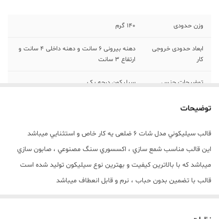
وزن حدودی
140 گرم
ابعاد حدودی خروجی
دهنه بیرونی 6 سانت و دهنه داخلی 4 سانت و
کار
ارتفاع 3 سانت
توضیحات جنس
سیلیکون درجه یک
توضیحات
قالب سيليکوني مدل شات 6 ضلعی يه کار خاص و استثنايي ميباشد
اين قالب مناسب شمع سازي ، اکسسوري سنگ مصنوعي ، صابون سازي
ميباشد که با بالاترين کيفيت و بهترين نوع سيليکون توليد شده است
قالب با تضمين بدون حباب ، نرم و قابل انعطاف ميباشد
ابعاد خروجی کار با دهنه بیرونی 6 سانت و دهنه داخلی 4 سانت و ارتفاع 3
سانت میباشد