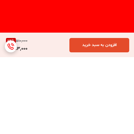
24
%
510,000
افزودن به سبد خرید
383,000
برگشت به بالا