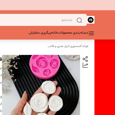
دسته‌بندی محصولات
خانه
پیگیری سفارش
کوشا اکسسوری
/
ابزار هنری و قالب
ق
بر
دس
بر
و
اب
خر