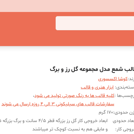
الب شمع مدل مجموعه گل رز و برگ
ند:
کوشا اکسسوری
ته‌بندی
:
ابزار هنری و قالب
چسب‌ها :
کلیه قالب ها به رنگ صورتی تولید می شود
،
سفارشات قالب های سیلیکونی 3 الی 4 روزه ارسال می شوند
زن حدودی
:
170 گرم
عاد حدودی
وجی کار
:
و مابقی هم به نسبت کوچک تر میباشند