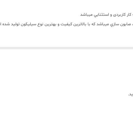
بون سازي ميباشد که با بالاترين کيفيت و بهترين نوع سيليکون توليد شده
د.