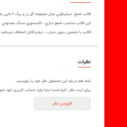
قالب شمع سيليکوني مدل مجموعه گل رز و برگ 6 تایی يه کار کاربردی و استثنايي ميباشد
اين قالب مناسب شمع سازي ، اکسسوري سنگ مصنوعي ، صا
قالب با تضمين بدون حباب ، نرم و قابل انعطاف ميباشد
ابعاد خروجی کار گل رز بزرگه قطر 4/5 سانت و برگ بزرگه 4/5 سانت و مابقی هم به نسبت کوچک تر میباشند
نظرات
شما هم درباره این محصول نظر خود را بنویسید.
برای ثبت نظر، لازم است ابتدا وارد حساب کاربری خود شوی
افزودن نظر