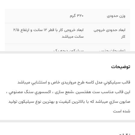
وزن حدودی
320 گرم
ابعاد حدودی خروجی
ابعاد خروجی کار با قطر 12 سانت و ارتفاع 2/5
کار
سانت میباشد
توضیحات جنس
سیلیکون درجه یک
توضیحات
قالب سيليکوني مدل کاسه طرح مرواریدی خاص و استثنايي ميباشد
اين قالب مناسب ست هفتسین ،شمع سازی ، اکسسوري سنگ مصنوعي ،
صابون سازي ميباشد که با بالاترين کيفيت و بهترين نوع سيليکون توليد
شده است
قالب با تضمين بدون حباب ، نرم و قابل انعطاف ميباشد
ابعاد خروجی کار با قطر 12 سانت و ارتفاع 2/5 سانت میباشد