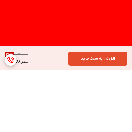
24
%
1,170,000
افزودن به سبد خرید
878,000
برگشت به بالا