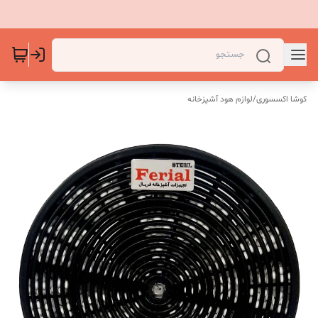
کوشا اکسسوری
/
لوازم هود آشپزخانه