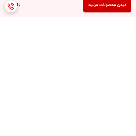
ناموجود
دیدن محصولات مرتبط
برگشت به بالا
ارسال 3 الی 4 روزه کلیه
پشتیبانی 7 روز هفته (10
محصولات
صبح تا 8 شب )