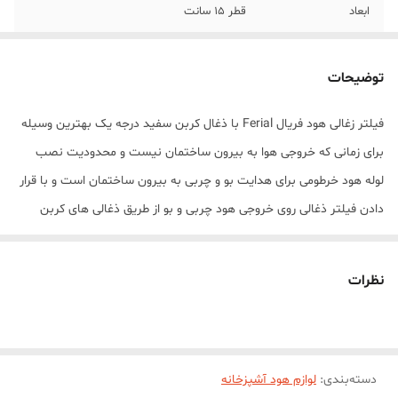
ابعاد
قطر 15 سانت
توضیحات
فیلتر زغالی هود فریال Ferial با ذغال کربن سفید درجه یک بهترین وسیله
برای زمانی که خروجی هوا به بیرون ساختمان نیست و محدودیت نصب
لوله هود خرطومی برای هدایت بو و چربی به بیرون ساختمان است و با قرار
دادن فیلتر ذغالی روی خروجی هود چربی و بو از طریق ذغالی های کربن
داخل فیلتر جذب می شوند . فیلتر ذغالی فریال Ferial از بهترین ذغال کربن
(ذغال سفید ) تولید شده ، بازه زمانی ۱۸۰۰۰ ساعت برای یک دوره استفاده
نظرات
میباشد قطر فیلتر ذغالی استاندارد و ۱۵ سانت میباشد زمان تعویض فیلتر
ذغالی بسته به مصرف بین 2 الی 3 ماه میباشد
دسته‌بندی
:
لوازم هود آشپزخانه