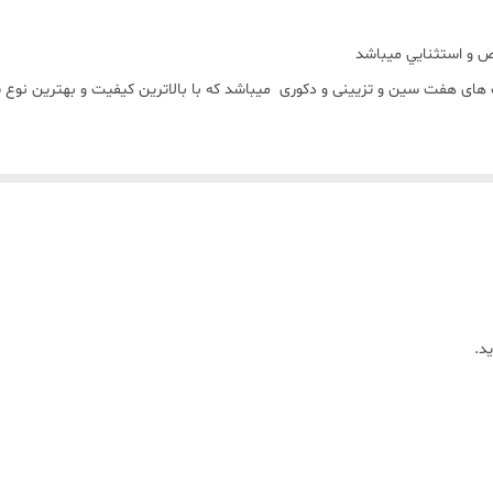
ص و استثنايي ميباشد
هفت سین و تزیینی و دکوری ميباشد که با بالاترين کيفيت و بهترين نوع 
جي کار از قالب ميباشد))))
د.