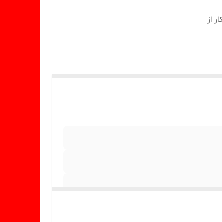
ر از
الب ميباشد))))