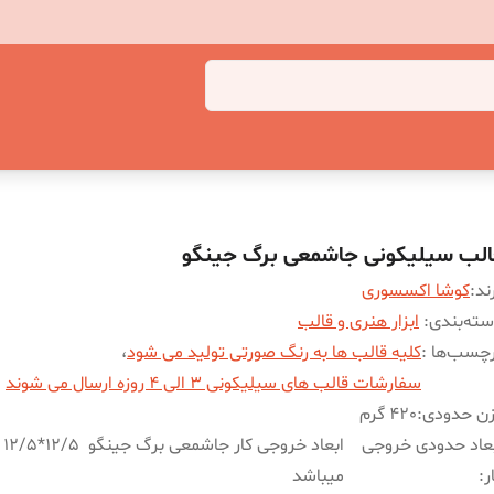
الب سیلیکونی جاشمعی برگ جینگو
ند:
کوشا اکسسوری
ته‌بندی
:
ابزار هنری و قالب
چسب‌ها :
کلیه قالب ها به رنگ صورتی تولید می شود
،
سفارشات قالب های سیلیکونی 3 الی 4 روزه ارسال می شوند
زن حدودی
:
420 گرم
عاد حدودی خروجی
ابعا
ر
:
میباشد