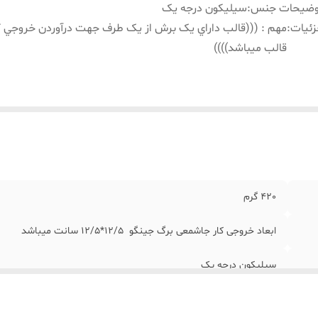
وضیحات جنس
:
سیلیکون درجه یک
ئیات
:
مهم : (((قالب داراي يک برش از يک طرف جهت درآوردن خروجي کا
قالب ميباشد))))
420 گرم
ابعاد خروجی کار جاشمعی برگ جینگو 12/5*12/5 سانت میباشد
سیلیکون درجه یک
مهم : (((قالب داراي يک برش از يک طرف جهت درآوردن خروجي کار از ق