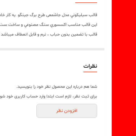
قالب سيليکوني مدل جاشمعی طرح برگ جینگو يه کار خا
اين قالب مناسب اکسسوري سنگ مصنوعي و ساخت ست های 
قالب با تضمين بدون حباب ، نرم و قابل انعطاف ميباشد
ابعاد خروجی کار جاشمعی برگ جینگو 12/5*12/5 سانت میباشد
مهم : (((قالب داراي يک برش از يک طرف جهت درآوردن خرو
نظرات
شما هم درباره این محصول نظر خود را بنویسید.
برای ثبت نظر، لازم است ابتدا وارد حساب کاربری خود شوی
افزودن نظر