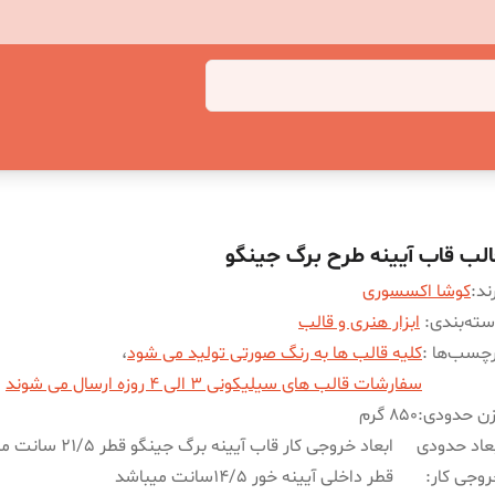
الب قاب آیینه طرح برگ جینگو
ند:
کوشا اکسسوری
ته‌بندی
:
ابزار هنری و قالب
چسب‌ها :
کلیه قالب ها به رنگ صورتی تولید می شود
،
سفارشات قالب های سیلیکونی 3 الی 4 روزه ارسال می شوند
زن حدودی
:
850 گرم
عاد حدودی
ابعاد خروجی کار قاب آیینه برگ جینگ
وجی کار
:
قطر داخلی آیینه خور 14/5سانت میباشد