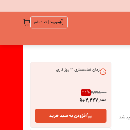
ورود | ثبت‌نام
زمان آماده‌سازی
3
روز کاری
24
%
2,995,000
2,247,000
افزودن به سبد خرید
و قطر 21/5 سانت میباشد