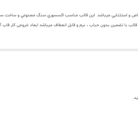
 خاص و استثنايي ميباشد اين قالب مناسب اکسسوري سنگ مصنوعي و ساخت ست
د.