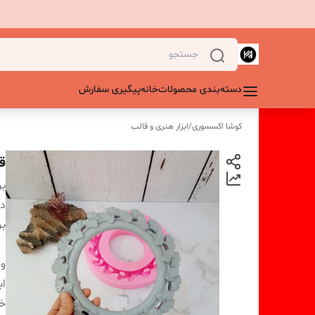
دسته‌بندی محصولات
خانه
پیگیری سفارش
کوشا اکسسوری
/
ابزار هنری و قالب
ق
بر
دس
بر
و
اب
خر