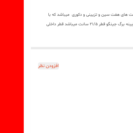
 های هفت سین و تزیینی و دکوری ميباشد که با
بالاترين کيفيت و بهترين نوع سيليکون توليد شده است قالب با تضمين بدون حباب ، نرم و قابل انعطاف ميباشد ابعاد خروجی کار قاب آیینه برگ جینگو قطر 21/5 سانت میباشد قطر داخلی
افزودن نظر