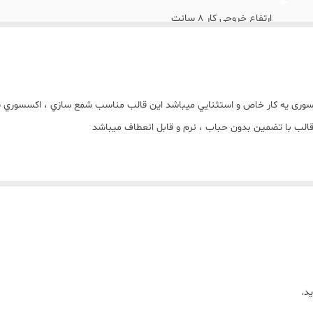
ارتفاع خروجی کار 8 سانت
سوری يه کار خاص و استثنايي ميباشد اين قالب مناسب شمع سازي ، اکسسوري س
الب با تضمين بدون حباب ، نرم و قابل انعطاف ميباشد
جی کار از قالب میباشد))))
د.