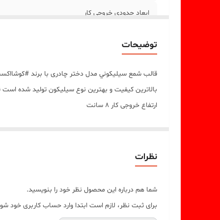
ابعاد حدودی خروجی کار
توضیحات
قالب شمع سيليکوني مدل دختر چادری با برند #کوشااکس
بالاترين کيفيت و بهترين نوع سيليکون توليد شده است ق
ارتفاع خروجی کار 8 سانت
مهم : (((قالب دارای یک برش از یک طرف جهت درآوردن خرو
نظرات
شما هم درباره این محصول نظر خود را بنویسید.
برای ثبت نظر، لازم است ابتدا وارد حساب کاربری خود شوی