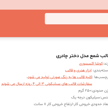
الب شمع مدل دختر چادری
ند:
کوشا اکسسوری
ته‌بندی
:
ابزار هنری و قالب
چسب‌ها :
کلیه قالب ها به رنگ صورتی تولید می شود
،
سفارشات قالب های سیلیکونی 3 الی 4 روزه ارسال می شوند
زن حدودی
:
250 گرم
نس
:
سیلیکون درجه یک
عاد حدودی خروجی کار
:
ارتفاع خروجی کار 8 سانت