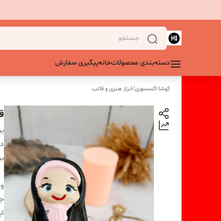
دسته‌بندی محصولات
خانه
پیگیری سفارش
کوشا اکسسوری
/
ابزار هنری و قالب
ق
بر
دس
بر
و
ج
اب