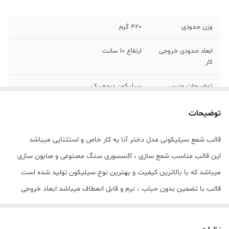
وزن حدودی
420 گرم
ابعاد حدودی خروجی
ارتفاع 10 سانت
کار
توضیحات جنس
سیلیکون درجه یک
جزئیات
مهم : (((قالب داراي يک برش از يک طرف
توضیحات
جهت درآوردن خروجي کار از قالب ميباشد))))
قالب شمع سیلیکونی مدل دختر آنا یه کار خاص و استثنایی میباشد
این قالب مناسب شمع سازی ، اکسسوری سنگ مصنوعی و صابون سازی
میباشد که با بالاترین کیفیت و بهترین نوع سیلیکون تولید شده است
قالب با تضمین بدون حباب ، نرم و قابل انعطاف میباشد ابعاد خروجی
دختر آنا با ارتفاع 10 سانت میباشد
مهم : (((قالب داراي يک برش از يک طرف جهت درآوردن خروجي کار از قالب