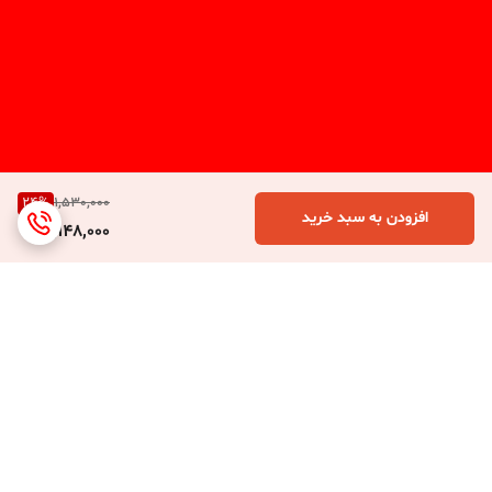
24
%
1,530,000
افزودن به سبد خرید
1,148,000
برگشت به بالا