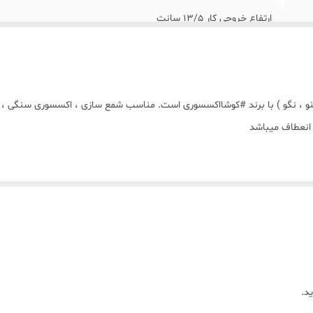
ارتفاع خروجی کار 13/5 سانت
، نگو ) با برند #کوشااکسسوری است. مناسب شمع سازی ، اکسسوری سنگی ، پلی
 انعطاف میباشد
جی کار از قالب میباشد))))
د.