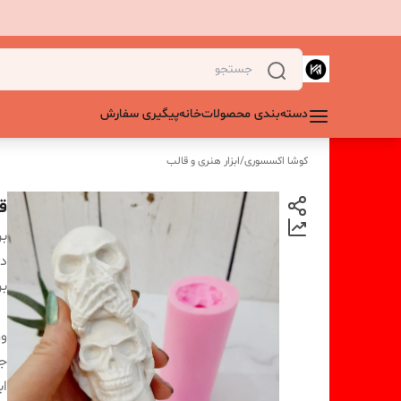
دسته‌بندی محصولات
خانه
پیگیری سفارش
کوشا اکسسوری
/
ابزار هنری و قالب
قا
بر
دس
بر
و
ج
اب