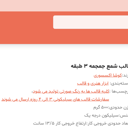
لب شمع جمجمه 3 طبقه
ند:
کوشا اکسسوری
ته‌بندی
:
ابزار هنری و قالب
چسب‌ها :
کلیه قالب ها به رنگ صورتی تولید می شود
،
سفارشات قالب های سیلیکونی 3 الی 4 روزه ارسال می شوند
زن حدودی
:
500 گرم
نس
:
سیلیکون درجه یک
عاد حدودی خروجی کار
:
ارتفاع خروجی کار 13/5 سانت