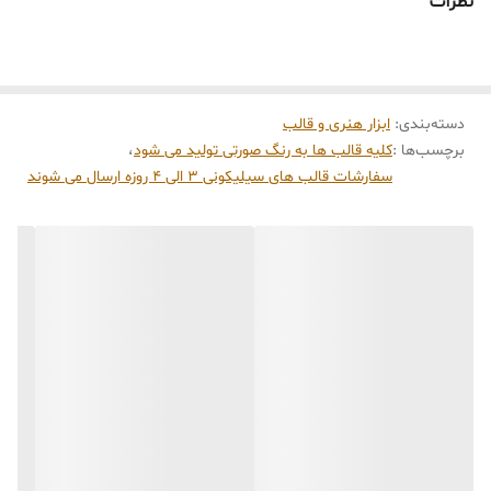
نظرات
میباشد ابعاد خروجی شمع با ارتفاع 8 سانت میباشد مهم : (((قالب دارای
چند برش از طرفین جهت درآوردن خروجی شمع های قلمی بیبی از قالب
میباشد))))
دسته‌بندی
:
ابزار هنری و قالب
برچسب‌ها :
کلیه قالب ها به رنگ صورتی تولید می شود
،
سفارشات قالب های سیلیکونی 3 الی 4 روزه ارسال می شوند