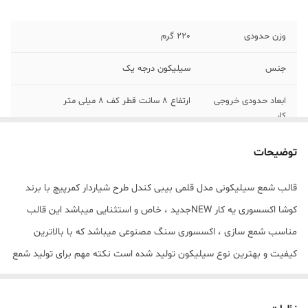
وزن حدودی
220 گرم
جنس
سیلیکون درجه یک
ابعاد حدودی خروجی
ارتفاع 8 سانت قطر کف 8 میلی متر
کار
توضیحات
قالب شمع سیلیکونی مدل قلمی بیبی کندل طرح شیاردار کمرپیچ با برند
کوشا اکسسوری یه کار NEWجدید ، خاص و استثنایی میباشد این قالب
مناسب شمع سازی ، اکسسوری سنگ مصنوعی میباشد که با بالاترین
کیفیت و بهترین نوع سیلیکون تولید شده است نکته مهم برای تولید شمع
با این مدل قلمی های کوچیک و بیبی اینکه از فیتیله های 4لا یا 6لا باید
استفاده کرد ضمناً قالب با تضمین بدون حباب ، نرم و قابل انعطاف