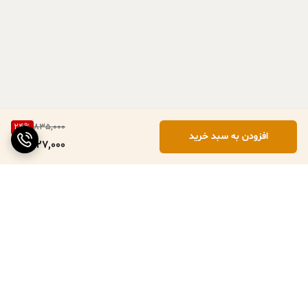
24
%
835,000
افزودن به سبد خرید
627,000
برگشت به بالا