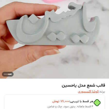
قالب شمع مدل یاحسین
برند:
کوشا اکسسوری
هر قسط با ترب‌پی:
۷۶٬۰۰۰
تومان
۴ قسط ماهانه. بدون سود، چک و ضامن.