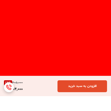
24
%
405,000
افزودن به سبد خرید
304,000