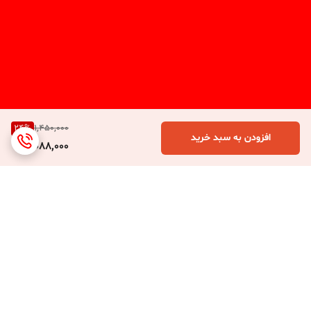
24
%
1,450,000
افزودن به سبد خرید
1,088,000
برگشت به بالا