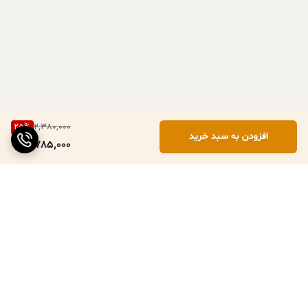
25
%
2,380,000
افزودن به سبد خرید
1,785,000
برگشت به بالا