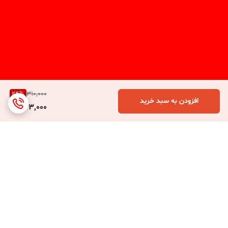
24
%
310,000
افزودن به سبد خرید
233,000
برگشت به بالا