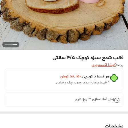
قالب شمع سبزه کوچک 4/5 سانتی
برند:
کوشا اکسسوری
هر قسط با ترب‌پی:
۵۸٬۲۵۰
تومان
۴ قسط ماهانه. بدون سود، چک و ضامن.
زمان آماده‌سازی
3
روز کاری
مشخصات