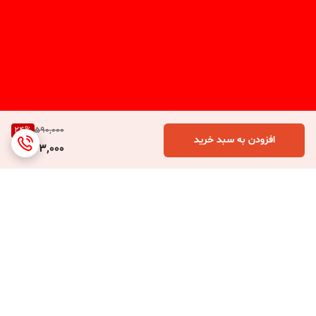
24
%
590,000
افزودن به سبد خرید
443,000
برگشت به بالا