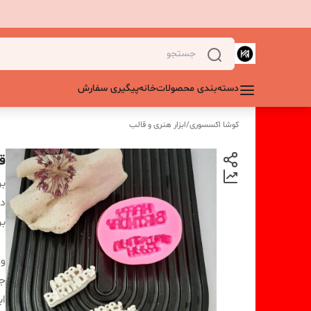
دسته‌بندی محصولات
خانه
پیگیری سفارش
کوشا اکسسوری
/
ابزار هنری و قالب
ق
بر
دس
بر
و
ج
اب