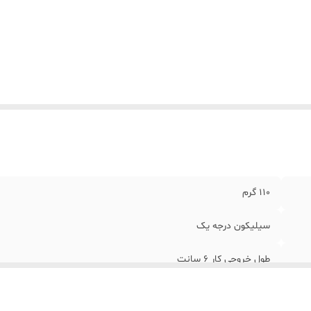
110 گرم
سیلیکون درجه یک
طول خروجی کار 6 سانت