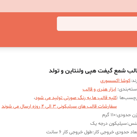
الب شمع گیفت هپی ولنتاین و تولد
ند:
کوشا اکسسوری
ته‌بندی
:
ابزار هنری و قالب
چسب‌ها :
کلیه قالب ها به رنگ صورتی تولید می شود
،
سفارشات قالب های سیلیکونی 3 الی 4 روزه ارسال می شوند
زن حدودی
:
110 گرم
نس
:
سیلیکون درجه یک
عاد حدودی خروجی کار
:
طول خروجی کار 6 سانت