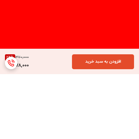
24
%
370,000
افزودن به سبد خرید
278,000
برگشت به بالا