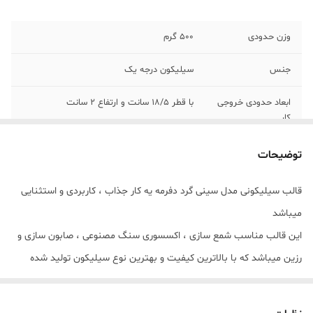
وزن حدودی
500 گرم
جنس
سیلیکون درجه یک
ابعاد حدودی خروجی
با قطر 18/5 سانت و ارتفاع 2 سانت
کار
توضیحات
قالب سیلیکونی مدل سینی گرد دفرمه یه کار جذاب ، کاربردی و استثنایی
میباشد
این قالب مناسب شمع سازی ، اکسسوری سنگ مصنوعی ، صابون سازی و
رزین میباشد که با بالاترین کیفیت و بهترین نوع سیلیکون تولید شده
است
قالب با تضمین بدون حباب ، نرم و قابل انعطاف میباشد ابعاد خروجی کار