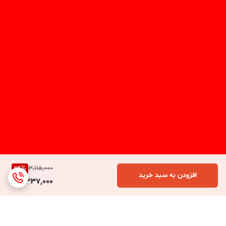
24
%
3,115,000
افزودن به سبد خرید
2,337,000