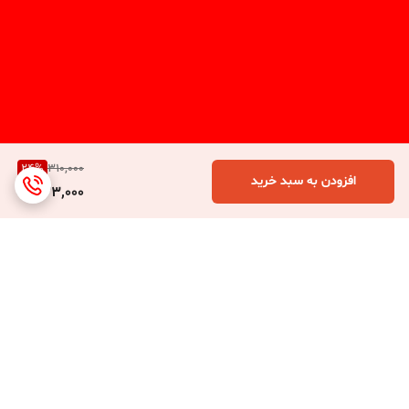
24
%
310,000
افزودن به سبد خرید
233,000
برگشت به بالا