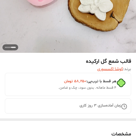
قالب شمع گل ارکیده
برند:
کوشا اکسسوری
هر قسط با ترب‌پی:
۵۸٬۲۵۰
تومان
۴ قسط ماهانه. بدون سود، چک و ضامن.
زمان آماده‌سازی
3
روز کاری
مشخصات