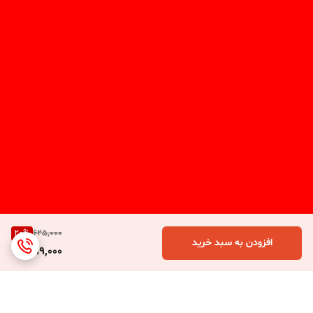
20
%
625,000
افزودن به سبد خرید
499,000