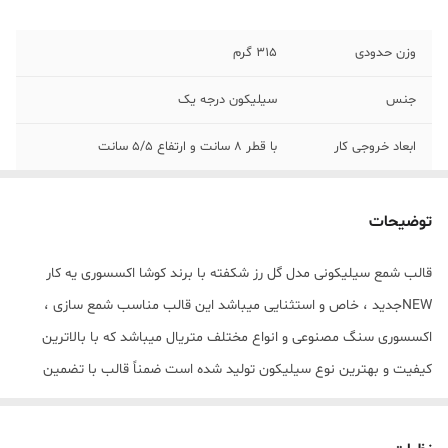
وزن حدودی
315 گرم
جنس
سیلیکون درجه یک
ابعاد خروجی کار
با قطر 8 سانت و ارتفاع 5/5 سانت
توضیحات
قالب شمع سیلیکونی مدل گل رز شکفته با برند کوشا اکسسوری یه کار
NEWجدید ، خاص و استثنایی میباشد این قالب مناسب شمع سازی ،
اکسسوری سنگ مصنوعی و انواع مختلف متریال میباشد که با بالاترین
کیفیت و بهترین نوع سیلیکون تولید شده است ضمناً قالب با تضمین
بدون حباب ، نرم و قابل انعطاف میباشد ابعاد خروجی شمع با قطر 8
سانت و ارتفاع 5/5 سانت میباشد مهم : (((قالب دارای دو برش جهت