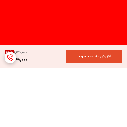
24
%
1,130,000
افزودن به سبد خرید
848,000
برگشت به بالا