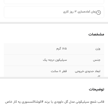
زمان آماده‌سازی
3
روز کاری
مشخصات
وزن
185 گرم
جنس
سیلیکون درجه یک
ابعاد حدودی خروجی
قطر 8 سانت
کار
توضیحات
قالب شمع سیلیکونی مدل گل داوودی با برند #کوشااکسسوری یه کار خاص