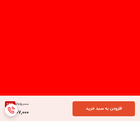
24
%
675,000
افزودن به سبد خرید
507,000