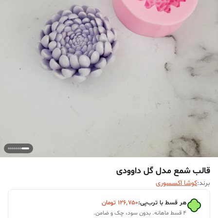
قالب شمع مدل گل داوودی
برند:
کوشا اکسسوری
هر قسط با ترب‌پی:
۱۲۶٬۷۵۰
تومان
۴ قسط ماهانه. بدون سود، چک و ضامن.