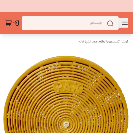
کوشا اکسسوری
/
لوازم هود آشپزخانه