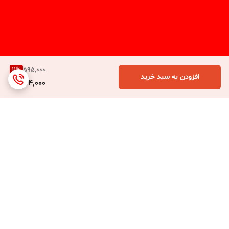
11
%
595,000
افزودن به سبد خرید
524,000
برگشت به بالا