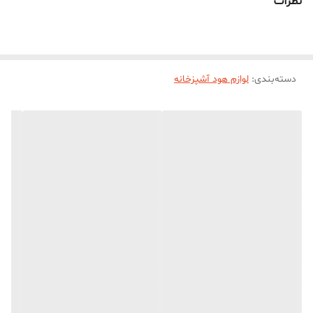
نظرات
هود ک دایره ای شکل میباشد به راحتی قرار میگیرد ولی حتما با چسب یا
پیچ خودکار فیلتر را روی خروجی فیکس میکنید تا تکان نخورد
دسته‌بندی
:
لوازم هود آشپزخانه