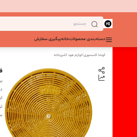
دسته‌بندی محصولات
خانه
پیگیری سفارش
کوشا اکسسوری
/
لوازم هود آشپزخانه
فی
بر
دس
اب
ت
س