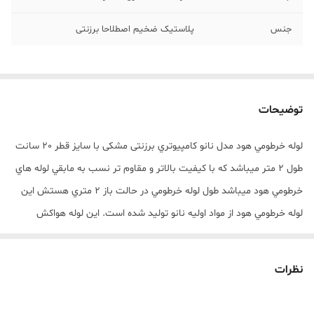
جنس
پلاستیک ضخیم اصطلاحا برزنتی
توضیحات
لوله خرطومي هود مدل نانو کامپيوتري برزنتی مشکی با سايز قطر 20 سانت
طول 2 متر ميباشد که با کيفيت بالاتر و مقاوم تر نسب به مابقي لوله هاي
خرطومي هود ميباشد طول لوله خرطومي در حالت باز 2 متري هستش اين
لوله خرطومي هود از مواد اوليه نانو توليد شده است. اين لوله هواکش
آکاردئوني براي مسيرهاي غير مستقيم بسيار مناسب است و نياز به زانو و
شيفتر را برطرف مي‌سازد و مشکل کج بودن مسير دريچه‌ي خروجي به
نظرات
هواکش را به خوبي برطرف مي کند