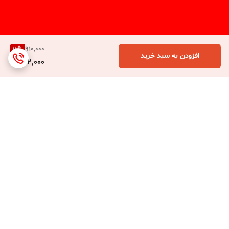
12
%
910,000
افزودن به سبد خرید
792,000
برگشت به بالا