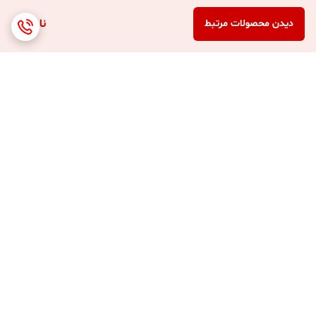
ناموجود
دیدن محصولات مرتبط
برگشت به بالا
ارسال 3 الی 4 روزه کلیه
پشتیبانی 7 روز هفته (10
محصولات
صبح تا 8 شب )