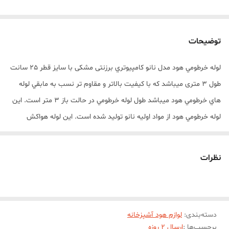
توضیحات
لوله خرطومي هود مدل نانو کامپيوتري برزنتی مشکی با سايز قطر 25 سانت
طول 3 متری ميباشد که با کيفيت بالاتر و مقاوم تر نسب به مابقي لوله
هاي خرطومي هود ميباشد طول لوله خرطومي در حالت باز 3 متر است. اين
لوله خرطومي هود از مواد اوليه نانو توليد شده است. اين لوله هواکش
آکاردئوني براي مسيرهاي غير مستقيم بسيار مناسب است و نياز به زانو و
شيفتر را برطرف مي‌سازد و مشکل کج بودن مسير دريچه‌ي خروجي به
نظرات
هواکش را به خوبي برطرف مي کند.
دسته‌بندی
:
لوازم هود آشپزخانه
برچسب‌ها :
ارسال 2 روزه