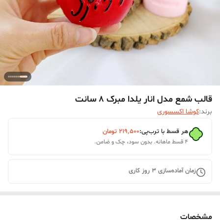
قالب شمع مدل انار یلدا مبرک 8 سانت
برند:
کوشا اکسسوری
هر قسط با ترب‌پی:
۲۱۹٬۵۰۰
تومان
۴ قسط ماهانه. بدون سود، چک و ضامن.
زمان آماده‌سازی
3
روز کاری
مشخصات