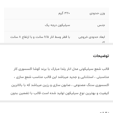
وزن حدودی
320 گرم
جنس
سیلیکون درجه یک
ابعاد حدودی خروجی
با قطر وسط انار 6/5 سانت و با ارتفاع 8 سانت
کار
توضیحات
قالب شمع سیلیکونی مدل انار یلدا مبارک با برند کوشا اکسسوری کار
مناسبتی ، استثنایی و جدید میباشد این قالب مناسب شمع سازی ،
اکسسوری سنگ مصنوعی ، صابون سازی و رزین میباشد که با بالاترین
کیفیت و بهترین نوع سیلیکون تولید شده است قالب با تضمین بدون
حباب ، نرم و قابل انعطاف میباشد ابعاد خروجی شمع از قالب با قطر وسط
انار 6/5 سانت و با ارتفاع 8 سانت میباشد مهم : (((قالب دارای یک برش از