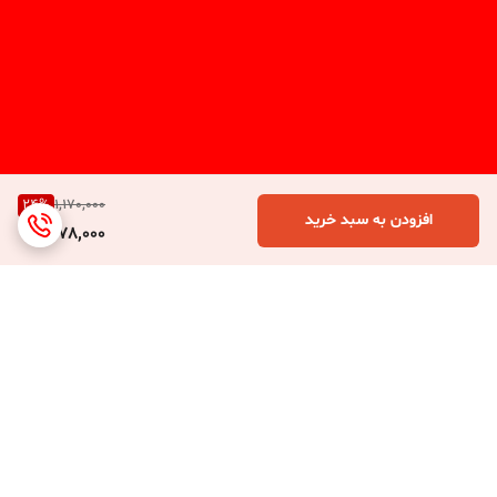
24
%
1,170,000
افزودن به سبد خرید
878,000
برگشت به بالا