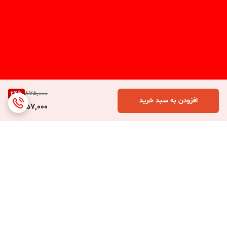
24
%
875,000
افزودن به سبد خرید
657,000
برگشت به بالا