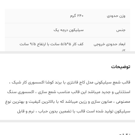
وزن حدودی
240 گرم
جنس
سیلیکون درجه یک
ابعاد حدودی خروجی
کف کار 5*5/5 سانت با ارتفاع 9/5 سانت
کار
توضیحات
قالب شمع سیلیکونی مدل کاج فانتزی با برند کوشا اکسسوری کار شیک ،
استثنایی و جدید میباشد این قالب مناسب شمع سازی ، اکسسوری سنگ
مصنوعی ، صابون سازی و رزین میباشد که با بالاترین کیفیت و بهترین نوع
سیلیکون تولید شده است قالب با تضمین بدون حباب ، نرم و قابل
انعطاف میباشد ابعاد خروجی شمع از قالب کف کار 5*5/5 سانت با ارتفاع
9/5 سانت میباشد مهم : (((قالب دارای دو برش از طرفین جهت درآوردن