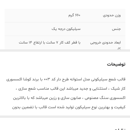
وزن حدودی
660 گرم
جنس
سیلیکون درجه یک
ابعاد حدودی خروجی
با قطر کف کار 7 سانت با ارتفاع 14 سانت
کار
توضیحات
قالب شمع سیلیکونی مدل استوانه طرح دار کد 003 با برند کوشا اکسسوری
کار شیک ، استثنایی و جدید میباشد این قالب مناسب شمع سازی ،
اکسسوری سنگ مصنوعی ، صابون سازی و رزین میباشد که با بالاترین
کیفیت و بهترین نوع سیلیکون تولید شده است قالب با تضمین بدون
حباب ، نرم و قابل انعطاف میباشد ابعاد خروجی شمع استوانه از قالب با
قطر کف کار 7 سانت با ارتفاع 14 سانت میباشد مهم : (((قالب دارای یک