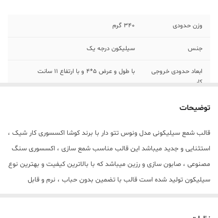
وزن حدودی
340 گرم
جنس
سیلیکون درجه یک
ابعاد حدودی خروجی
با طول و عرض 5*4 و با ارتفاع 11 سانت
کار
توضیحات
قالب شمع سیلیکونی مدل ونوس تتو دار با برند کوشا اکسسوری کار شیک ،
استثنایی و جدید میباشد این قالب مناسب شمع سازی ، اکسسوری سنگ
مصنوعی ، صابون سازی و رزین میباشد که با بالاترین کیفیت و بهترین نوع
سیلیکون تولید شده است قالب با تضمین بدون حباب ، نرم و قابل
انعطاف میباشد ابعاد خروجی شمع ونوس تتو دار از قالب با طول و عرض
5*4 و با ارتفاع 11 سانت میباشد مهم : (((قالب دارای یک برش جهت