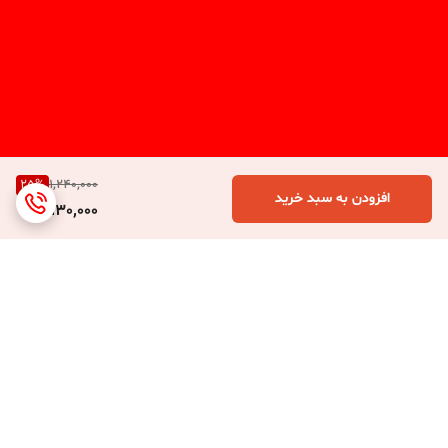
25
%
1,240,000
افزودن به سبد خرید
930,000
برگشت به بالا