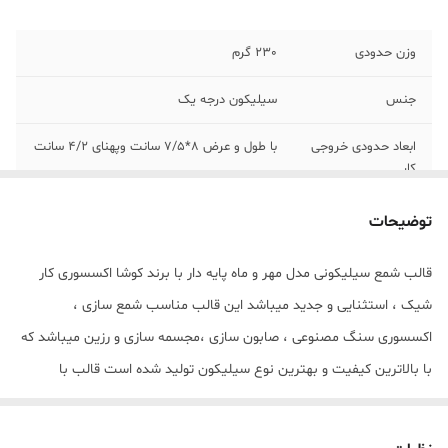
وزن حدودی
230 گرم
جنس
سیلیکون درجه یک
ابعاد حدودی خروجی
با طول و عرض 8*7/5 سانت وپهنای 4/2 سانت
کار
توضیحات
قالب شمع سیلیکونی مدل مهر و ماه پایه دار با برند کوشا اکسسوری کار
شیک ، استثنایی و جدید میباشد این قالب مناسب شمع سازی ،
اکسسوری سنگ مصنوعی ، صابون سازی ،مجسمه سازی و رزین میباشد که
با بالاترین کیفیت و بهترین نوع سیلیکون تولید شده است قالب با
تضمین بدون حباب ، نرم و قابل انعطاف میباشد ابعاد خروجی مهر و ماه از
قالب با طول و عرض 8*7/5 سانت وپهنای 4/2 سانت میباشد