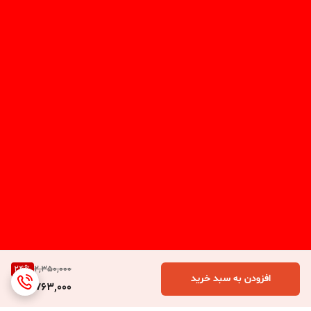
24
%
2,350,000
افزودن به سبد خرید
1,763,000