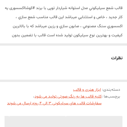
قالب شمع سيليکوني مدل استوانه شیاردار توپی با برند #کوشااکسسوری يه
کار جدید ، خاص و استثنايي ميباشد اين قالب مناسب شمع سازي ،
اکسسوري سنگ مصنوعي ، صابون سازي و رزين ميباشد که با بالاترين
کيفيت و بهترين نوع سيليکون توليد شده است قالب با تضمين بدون
حباب ، نرم و قابل انعطاف ميباشد
ارتفاع خروجی کار 20 سانت و قطر 5 سانت
نظرات
مهم : (((قالب دارای یک برش از یک طرف جهت درآوردن خروجی کار از قالب
میباشد))))
دسته‌بندی
:
ابزار هنری و قالب
برچسب‌ها :
کلیه قالب ها به رنگ صورتی تولید می شود
،
سفارشات قالب های سیلیکونی 3 الی 4 روزه ارسال می شوند