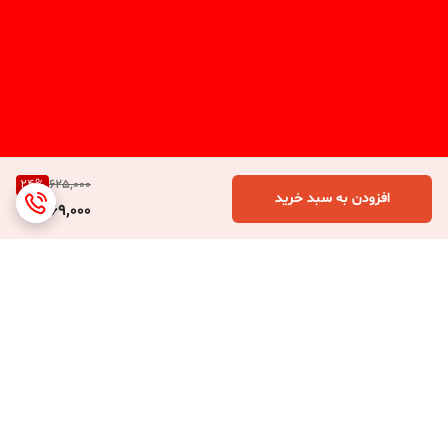
24
%
625,000
افزودن به سبد خرید
469,000
برگشت به بالا