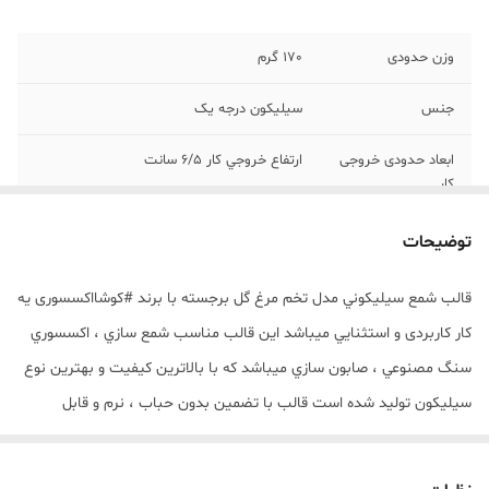
وزن حدودی
170 گرم
جنس
سیلیکون درجه یک
ابعاد حدودی خروجی
ارتفاع خروجي کار 6/5 سانت
کار
سایر توضیحات
مهم : (((قالب داراي يک برش از يک طرف
توضیحات
جهت درآوردن خروجي کار از قالب ميباشد))))
قالب شمع سيليکوني مدل تخم مرغ گل برجسته با برند #کوشااکسسوری يه
کار کاربردی و استثنايي ميباشد اين قالب مناسب شمع سازي ، اکسسوري
سنگ مصنوعي ، صابون سازي ميباشد که با بالاترين کيفيت و بهترين نوع
سيليکون توليد شده است قالب با تضمين بدون حباب ، نرم و قابل
انعطاف ميباشد ارتفاع خروجي کار 6/5 سانت ارتفاع قالب 7 سانت مهم :
(((قالب داراي يک برش از يک طرف جهت درآوردن خروجي کار از قالب