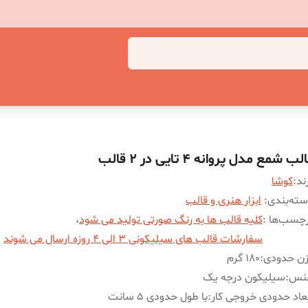
لب شمع مدل پروانه 4 تایی در 2 قالب
ند:
کوشا
ته‌بندی
:
ابزار هنری و قالب
چسب‌ها :
کلیه قالب ها به رنگ صورتی تولید می شود
،
سفارشات قالب های سیلیکونی 3 الی 4 روزه ارسال می شوند
زن حدودی
:
180 گرم
نس
:
سیلیکون درجه یک
عاد حدودی خروجی کار
:
با طول حدودی 5 سانت