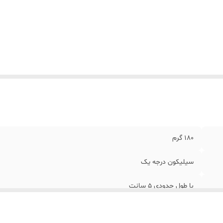
180 گرم
سیلیکون درجه یک
با طول حدودی 5 سانت