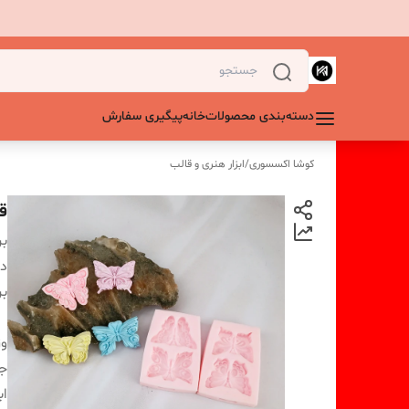
دسته‌بندی محصولات
خانه
پیگیری سفارش
کوشا اکسسوری
/
ابزار هنری و قالب
قا
بر
دس
بر
و
ج
اب