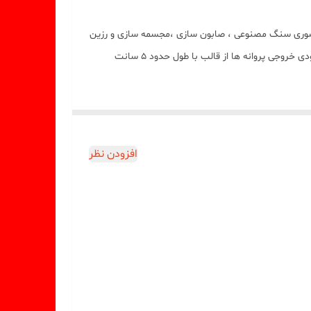
سب شمع سازی ، اکسسوری سنگ مصنوعی ، صابون سازی ،مجسمه سازی و رزین
میباشد که با بالاترین کیفیت و بهترین نوع سیلیکون تولید شده است قالب با تضمین بدون حباب ، نرم و قابل انعطاف میباشد ابعاد حدودی خروجی پروانه ها از قالب با طول حدود 5 سانت
افزودن نظر