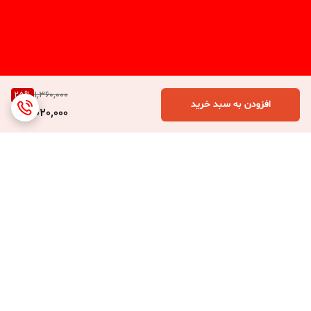
25
%
1,360,000
افزودن به سبد خرید
1,020,000
برگشت به بالا