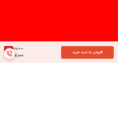
24
%
915,000
افزودن به سبد خرید
687,000
برگشت به بالا