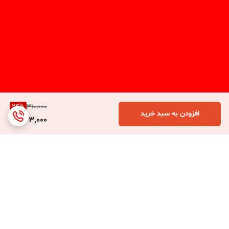
24
%
310,000
افزودن به سبد خرید
233,000
برگشت به بالا