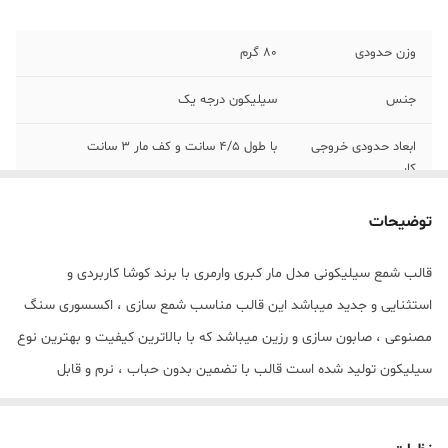
وزن حدودی
80 گرم
جنس
سیلیکون درجه یک
ابعاد حدودی خروجی
با طول 4/5 سانت و کف مار 3 سانت
کار
توضیحات
قالب شمع سیلیکونی مدل مار کبری وارمری با برند کوشا کاربردی و
استثنایی و جدید میباشد این قالب مناسب شمع سازی ، اکسسوری سنگ
مصنوعی ، صابون سازی و رزین میباشد که با بالاترین کیفیت و بهترین نوع
سیلیکون تولید شده است قالب با تضمین بدون حباب ، نرم و قابل
انعطاف میباشد ابعاد حدودی خروجی مار کبری از قالب با طول 4/5 سانت و
کف مار 3 سانت میباشد (قالب دارای یک برش از یک طرف جهت درآوردن