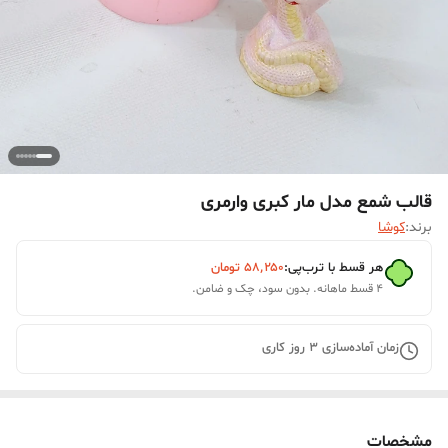
قالب شمع مدل مار کبری وارمری
برند:
کوشا
هر قسط با ترب‌پی:
۵۸٬۲۵۰
تومان
۴ قسط ماهانه. بدون سود، چک و ضامن.
زمان آماده‌سازی
3
روز کاری
مشخصات