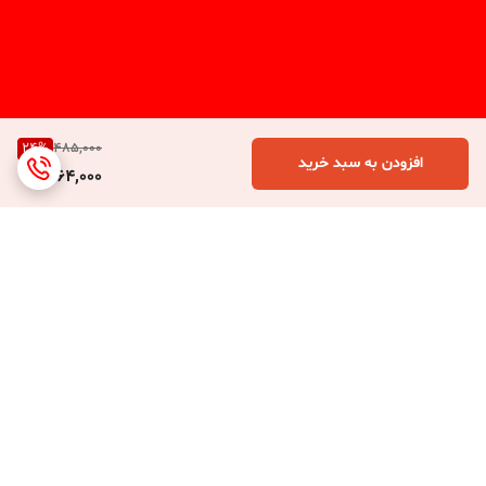
24
%
485,000
افزودن به سبد خرید
364,000
برگشت به بالا