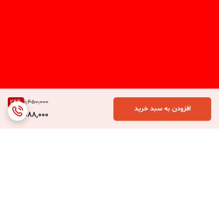
24
%
1,450,000
افزودن به سبد خرید
1,088,000
برگشت به بالا