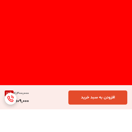
17
%
2,300,000
افزودن به سبد خرید
1,909,000