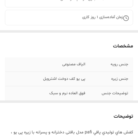
زمان آماده‌سازی
1
روز کاری
مشخصات
جنس رویه
الیاف مصنوعی
جنس زیره
پی یو کف دوخت اشتروبل
توضیحات جنس
فوق العاده نرم و سبک
سایر ویژگی‌ها
قابل شست و شو با دست و ماشین لباسشویی
توضیحات
کفش هاي توليدي پافي pafi مدل بافتی دخترانه و پسرانه با زیره پی یو ،