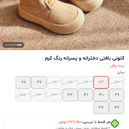
کتونی بافتی دخترانه و پسرانه رنگ کرم
برند:
پافی
سایز
28
27
26
25
24
23
22
35
34
33
32
31
30
29
37
36
هر قسط با ترب‌پی:
۴۷۷٬۲۵۰
تومان
۴ قسط ماهانه. بدون سود، چک و ضامن.