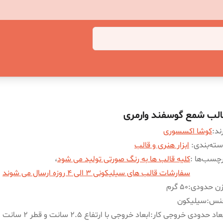
الب شمع گوسفند وارمری
ند:
کوشا اکسسوری
ته‌بندی
:
ابزار هنری و قالب
چسب‌ها :
کلیه قالب ها به رنگ صورتی تولید می شود
،
سفارشات قالب های سیلیکونی 3 الی 4 روزه ارسال می شوند
زن حدودی
:
50 گرم
نس
:
سیلیکون
عاد حدودی خروجی کار
:
ابعاد خروجی با ارتفاع 2.5 سانت و قطر 2 سانت میباشد