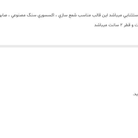
ستثنايي ميباشد اين قالب مناسب شمع سازي ، اکسسوري سنگ مصنوعي ، صابون س
د.