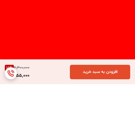
15
%
2,300,000
افزودن به سبد خرید
1,955,000