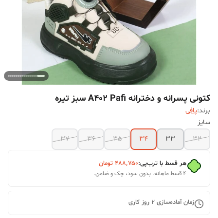
کتونی پسرانه و دخترانه A402 Pafi سبز تیره
برند:
پافی
سایز
37
36
35
34
33
32
هر قسط با ترب‌پی:
۴۸۸٬۷۵۰
تومان
۴ قسط ماهانه. بدون سود، چک و ضامن.
زمان آماده‌سازی
2
روز کاری