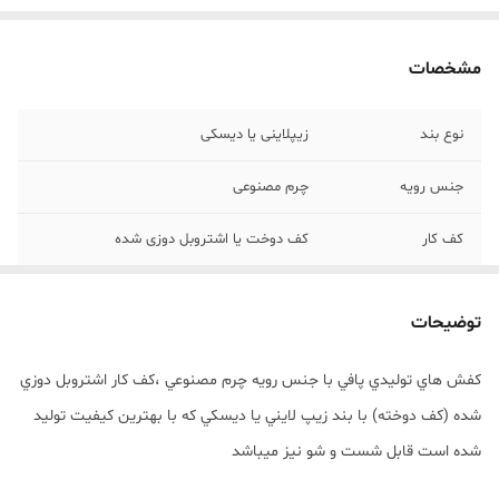
مشخصات
نوع بند
زیپلاینی یا دیسکی
جنس رویه
چرم مصنوعی
کف کار
کف دوخت یا اشتروبل دوزی شده
سایر ویژگی‌ها
دخترانه و پسرانه
توضیحات
کفش هاي توليدي پافي با جنس رويه چرم مصنوعي ،کف کار اشتروبل دوزي
شده (کف دوخته) با بند زيپ لايني يا ديسکي که با بهترين کيفيت توليد
شده است قابل شست و شو نیز میباشد