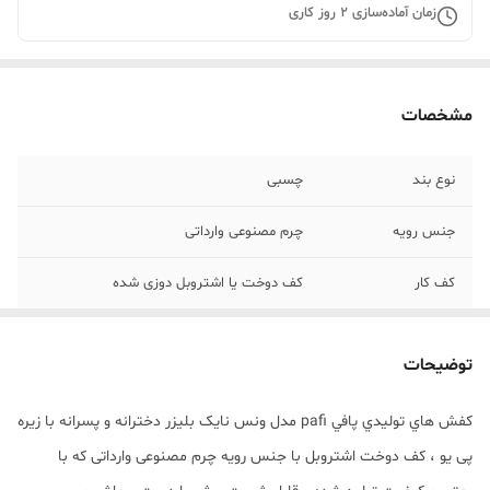
زمان آماده‌سازی
2
روز کاری
مشخصات
نوع بند
چسبی
جنس رویه
چرم مصنوعی وارداتی
کف کار
کف دوخت یا اشتروبل دوزی شده
سایر ویژگی‌ها
دخترونه و پسرونه
توضیحات
کفش هاي توليدي پافي pafi مدل ونس نایک بلیزر دخترانه و پسرانه با زیره
پی یو ، کف دوخت اشتروبل با جنس رویه چرم مصنوعی وارداتی که با