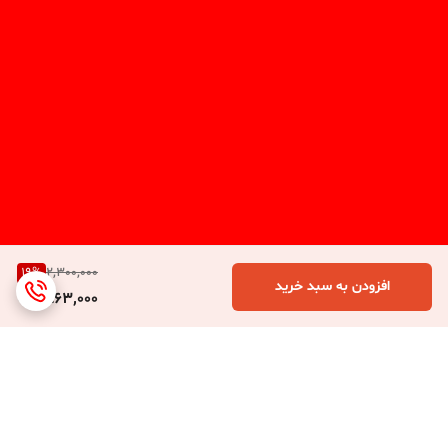
19
%
2,300,000
افزودن به سبد خرید
1,863,000