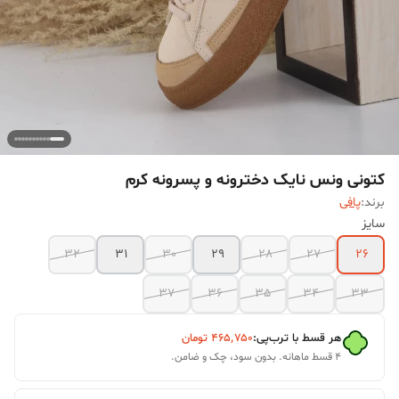
کتونی ونس نایک دخترونه و پسرونه کرم
برند:
پافی
سایز
32
31
30
29
28
27
26
37
36
35
34
33
هر قسط با ترب‌پی:
۴۶۵٬۷۵۰
تومان
۴ قسط ماهانه. بدون سود، چک و ضامن.