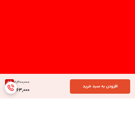
19
%
2,300,000
افزودن به سبد خرید
1,863,000