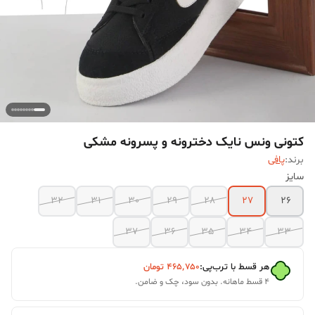
کتونی ونس نایک دخترونه و پسرونه مشکی
برند:
پافی
سایز
32
31
30
29
28
27
26
37
36
35
34
33
هر قسط با ترب‌پی:
۴۶۵٬۷۵۰
تومان
۴ قسط ماهانه. بدون سود، چک و ضامن.