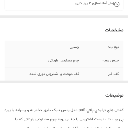
زمان آماده‌سازی
2
روز کاری
مشخصات
نوع بند
چسبی
جنس رویه
چرم مصنوعی وارداتی
کف کار
کف دوخت یا اشتروبل دوزی شده
سایر ویژگی‌ها
دخترونه و پسرونه
توضیحات
کفش هاي توليدي پافي pafi مدل ونس نایک بلیزر دخترانه و پسرانه با زیره
پی یو ، کف دوخت اشتروبل با جنس رویه چرم مصنوعی وارداتی که با