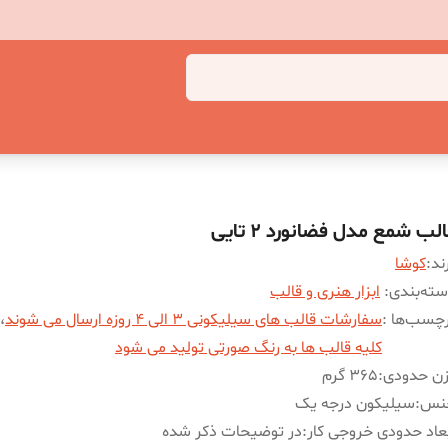
لب شمع مدل فضانورد 2 تایی
ند:
کوشا
ته‌بندی
:
ابزار هنری و قالب
چسب‌ها :
سفارشات قالب های سیلیکونی 3 الی 4 روزه ارسال می شوند
،
کلیه قالب ها به رنگ صورتی تولید می شود
زن حدودی
:
365 گرم
نس
:
سیلیکون درجه یک
عاد حدودی خروجی کار
:
در توضیحات ذکر شده