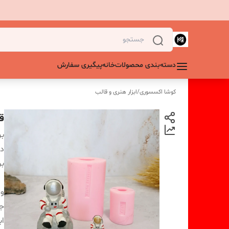
دسته‌بندی محصولات
خانه
پیگیری سفارش
کوشا اکسسوری
/
ابزار هنری و قالب
قا
بر
دس
بر
و
ج
اب