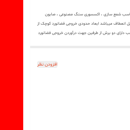
ک ، استثنایی و جدید میباشد این قالب مناسب شمع سازی ، اکسسوری سنگ مصنوعی ، صابون
بل انعطاف میباشد ابعاد حدودی خروجی فضانورد کوچک از
سانت و ابعاد خروجی فضانورد بزرگ با ارتفاع 8 سانت و قطر پاها وماه 5 سانت میباشد.(قالب دارای دو برش از طرفین جهت درآوردن خروجی فضانورد
افزودن نظر