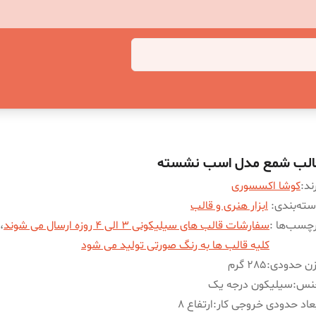
الب شمع مدل اسب نشسته
ند:
کوشا اکسسوری
ته‌بندی
:
ابزار هنری و قالب
چسب‌ها :
سفارشات قالب های سیلیکونی 3 الی 4 روزه ارسال می شوند
،
کلیه قالب ها به رنگ صورتی تولید می شود
زن حدودی
:
285 گرم
نس
:
سیلیکون درجه یک
عاد حدودی خروجی کار
:
ارتفاع 8