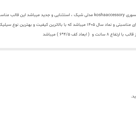
قالب شمع سیلیکونی مدل اسب نشسته با برند کوشا اکسسوری koshaaccessory مدلی شیک ، ا
،مجسمه سازی و رزین میباشد قالب اسب نشسته جزو کارای مناسبتی و نماد سال 1405 میباشد 
عاد کف 4/5*6 ) میباشد
سب نشسته از قالب میباشد)
د.